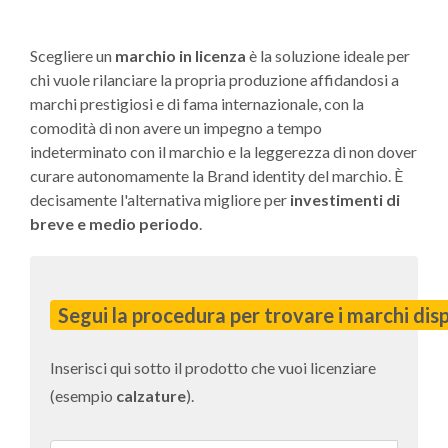
Scegliere un
marchio in licenza
è la soluzione ideale per
chi vuole rilanciare la propria produzione affidandosi a
marchi prestigiosi e di fama internazionale, con la
comodità di non avere un impegno a tempo
indeterminato con il marchio e la leggerezza di non dover
curare autonomamente la Brand identity del marchio. È
decisamente l'alternativa migliore per
investimenti di
breve e medio periodo
.
Segui la procedura per trovare i marchi
disp
Inserisci qui sotto il prodotto che vuoi licenziare
(esempio
calzature
).