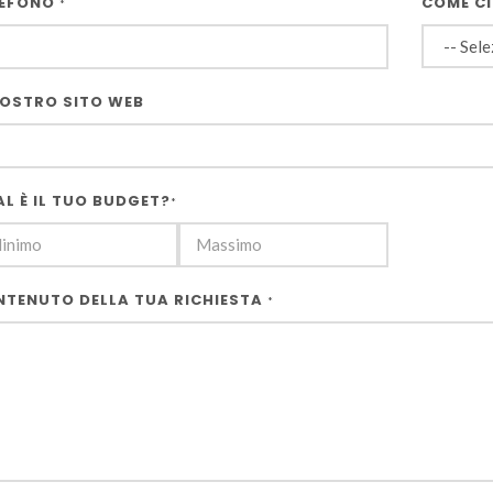
LEFONO
COME C
*
VOSTRO SITO WEB
L È IL TUO BUDGET?
*
TENUTO DELLA TUA RICHIESTA
*