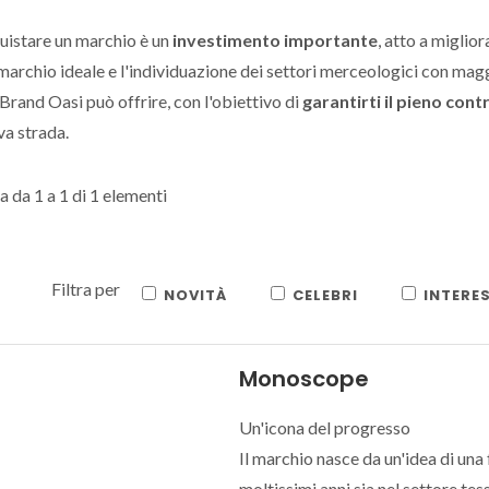
uistare un marchio è un
investimento importante
, atto a miglior
marchio ideale e l'individuazione dei settori merceologici con maggi
Brand Oasi può offrire, con l'obiettivo di
garantirti il pieno cont
a strada.
a da 1 a 1 di 1 elementi
Filtra per
NOVITÀ
CELEBRI
INTERE
Monoscope
Un'icona del progresso
Il marchio nasce da un'idea di una
moltissimi anni sia nel settore tess