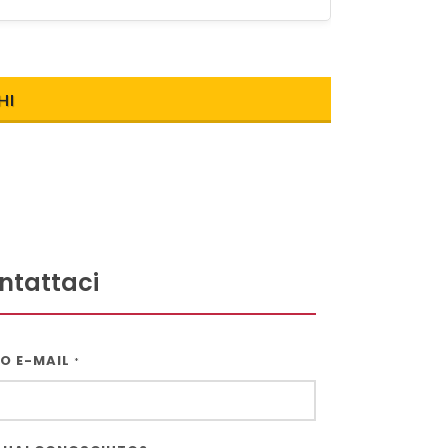
HI
ntattaci
ZO E-MAIL
*