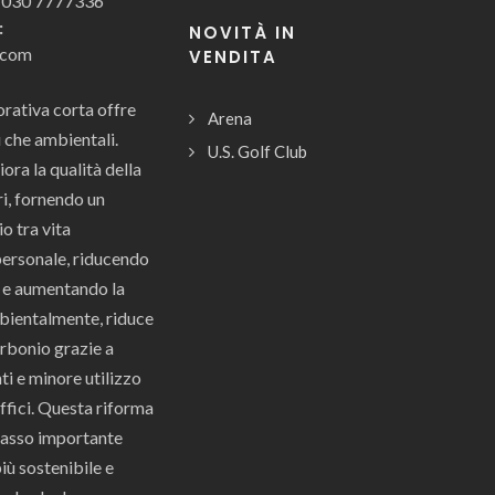
 030 7777336
:
NOVITÀ IN
.com
VENDITA
orativa corta offre
Arena
i che ambientali.
U.S. Golf Club
ora la qualità della
ri, fornendo un
io tra vita
personale, riducendo
, e aumentando la
bientalmente, riduce
arbonio grazie a
 e minore utilizzo
uffici. Questa riforma
passo importante
iù sostenibile e