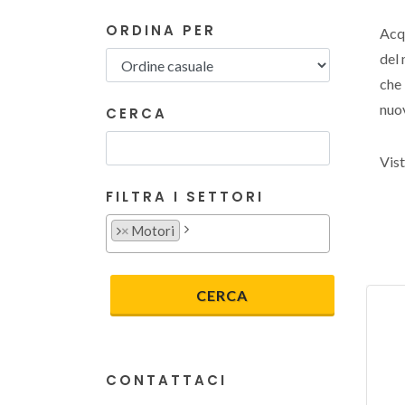
ORDINA PER
Acq
del 
che 
nuov
CERCA
Vist
FILTRA I SETTORI
×
Motori
CONTATTACI