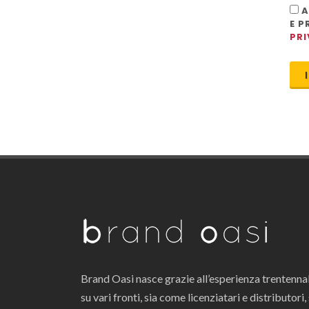
A
E P
PRI
Brand Oasi nasce grazie all’esperienza trentenna
su vari fronti, sia come licenziatari e distributori, 