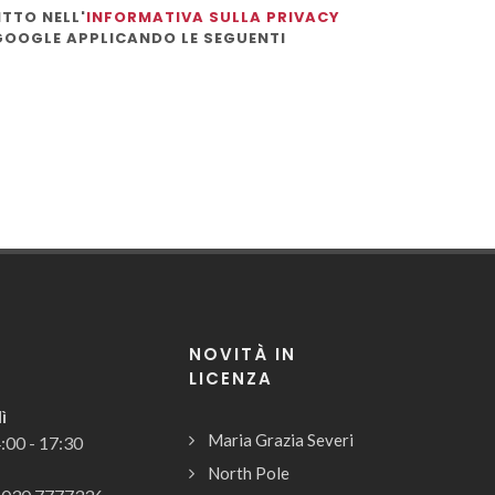
TTO NELL'
INFORMATIVA SULLA PRIVACY
 GOOGLE APPLICANDO LE SEGUENTI
NOVITÀ IN
LICENZA
ì
Maria Grazia Severi
4:00 - 17:30
North Pole