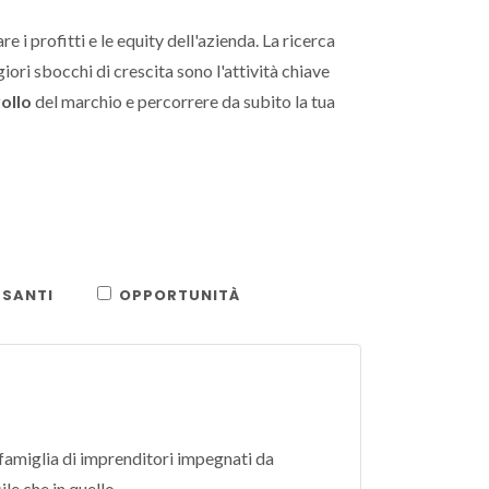
are i profitti e le equity dell'azienda. La ricerca
ori sbocchi di crescita sono l'attività chiave
rollo
del marchio e percorrere da subito la tua
SSANTI
OPPORTUNITÀ
 famiglia di imprenditori impegnati da
ile che in quello