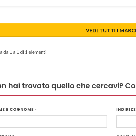
VEDI TUTTI I MARC
a da 1 a 1 di 1 elementi
n hai trovato quello che cercavi? Co
ME E COGNOME
INDIRIZ
*