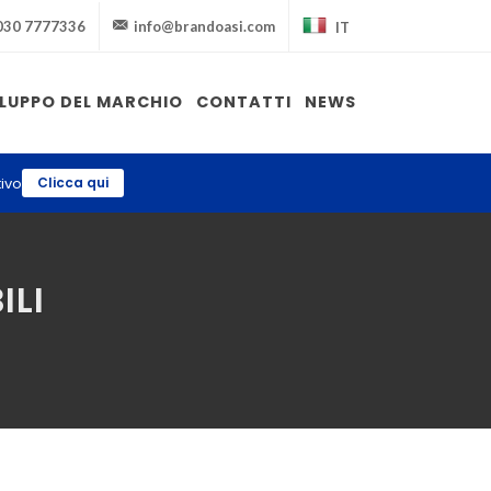
030 7777336
info@brandoasi.com
IT
ILUPPO DEL MARCHIO
CONTATTI
NEWS
ivo
Clicca qui
ILI