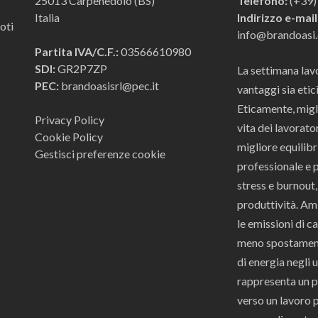
25013 Carpenedolo (BS)
Telefono:
(+39)
Italia
Indirizzo e-mail
oti
info@brandoasi
Partita IVA/C.F.:
03566610980
SDI:
GR2P7ZP
La settimana lav
PEC:
brandoasisrl@pec.it
vantaggi sia etic
Eticamente, migli
Privacy Policy
vita dei lavorato
Cookie Policy
migliore equilibr
Gestisci preferenze cookie
professionale e 
stress e burnout
produttività. Am
le emissioni di c
meno spostamenti
di energia negli 
rappresenta un 
verso un lavoro p