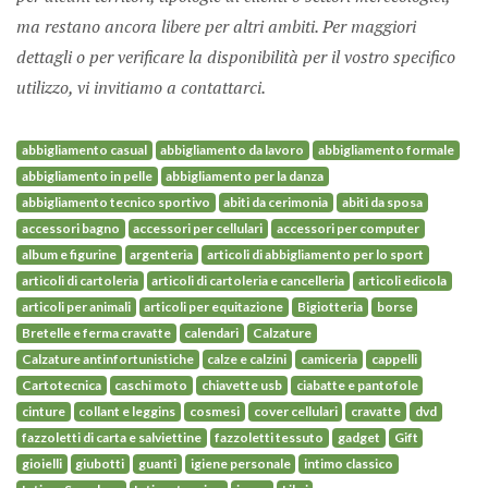
ma restano ancora libere per altri ambiti. Per maggiori
dettagli o per verificare la disponibilità per il vostro specifico
utilizzo, vi invitiamo a contattarci.
abbigliamento casual
abbigliamento da lavoro
abbigliamento formale
abbigliamento in pelle
abbigliamento per la danza
abbigliamento tecnico sportivo
abiti da cerimonia
abiti da sposa
accessori bagno
accessori per cellulari
accessori per computer
album e figurine
argenteria
articoli di abbigliamento per lo sport
articoli di cartoleria
articoli di cartoleria e cancelleria
articoli edicola
articoli per animali
articoli per equitazione
Bigiotteria
borse
Bretelle e ferma cravatte
calendari
Calzature
Calzature antinfortunistiche
calze e calzini
camiceria
cappelli
Cartotecnica
caschi moto
chiavette usb
ciabatte e pantofole
cinture
collant e leggins
cosmesi
cover cellulari
cravatte
dvd
fazzoletti di carta e salviettine
fazzoletti tessuto
gadget
Gift
gioielli
giubotti
guanti
igiene personale
intimo classico