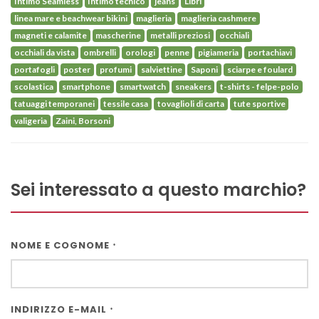
Intimo Seamless
Intimo tecnico
jeans
Libri
linea mare e beachwear bikini
maglieria
maglieria cashmere
magneti e calamite
mascherine
metalli preziosi
occhiali
occhiali da vista
ombrelli
orologi
penne
pigiameria
portachiavi
portafogli
poster
profumi
salviettine
Saponi
sciarpe e foulard
scolastica
smartphone
smartwatch
sneakers
t-shirts - felpe-polo
tatuaggi temporanei
tessile casa
tovaglioli di carta
tute sportive
valigeria
Zaini, Borsoni
Sei interessato a questo marchio?
NOME E COGNOME
*
INDIRIZZO E-MAIL
*