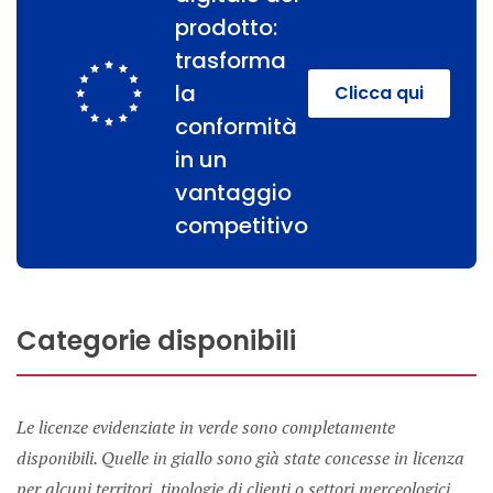
prodotto:
trasforma
la
Clicca qui
conformità
in un
vantaggio
competitivo
Categorie disponibili
Le licenze evidenziate in verde sono completamente
disponibili. Quelle in giallo sono già state concesse in licenza
per alcuni territori, tipologie di clienti o settori merceologici,