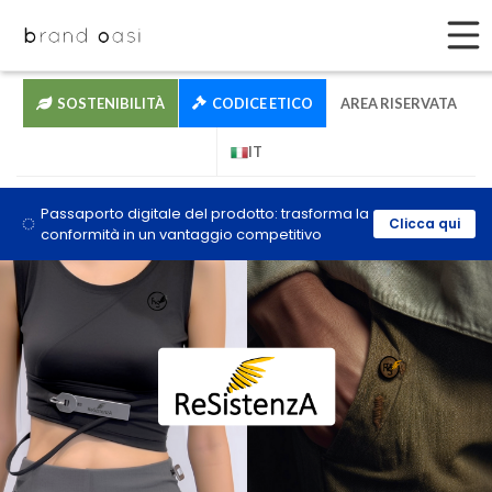
SOSTENIBILITÀ
CODICE ETICO
AREA RISERVATA
IT
Passaporto digitale del prodotto: trasforma la
Clicca qui
conformità in un vantaggio competitivo