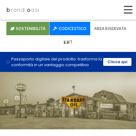
SOSTENIBILITÀ
CODICE ETICO
AREA RISERVATA
IT
Passaporto digitale del prodotto: trasforma la
Clicca qui
conformità in un vantaggio competitivo